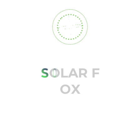
transformando la relación entre agricultura y
energía Sistemas agrovoltaicos en Colombia
Durante mucho tiempo, los proyectos solares y la
actividad agrícola parecían competir por el
mismo recurso: el suelo. La lógica...
Buscar
S
O
L
A
R
F
Categorias
O
X
Agro
Casos de Exito
Energía Solar
Estudios
Movilidad Eléctrica
Soporte y Mantenimiento