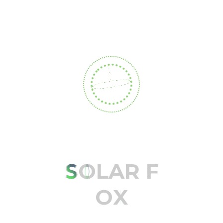
Proyecto: Hotel Anamela
by
admin
|
May 5, 2026
|
Casos de Exito
S
O
L
A
R
F
Buscar
O
X