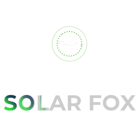
S
O
L
A
R
F
O
X