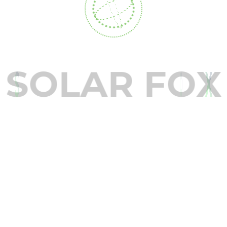
S
O
L
A
R
F
O
X